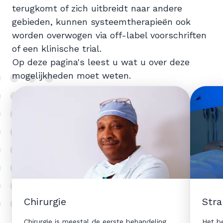
terugkomt of zich uitbreidt naar andere
gebieden, kunnen systeemtherapieën ook
worden overwogen via off-label voorschriften
of een klinische trial.
Op deze pagina's leest u wat u over deze
mogelijkheden moet weten.
Chirurgie
Stra
Chirurgie is meestal de eerste behandeling
Het b