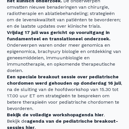
het klinisch onderzoek.
De onderwerpen
omvatten nieuwe benaderingen van chirurgie,
radiotherapie en ablatiebehandeling; strategieën
om de levenskwaliteit van patiënten te bevorderen;
en de laatste updates over klinische trials.
Vrijdag 17 juli was gericht op vooruitgang in
fundamenteel en translationeel onderzoek.
Onderwerpen waren onder meer genomica en
epigenomica, brachyury biologie en ontdekking van
geneesmiddelen, immuunbiologie en
immunotherapie, en opkomende therapeutische
doelen.
Een speciale breakout sessie over pediatrische
chordomen werd gehouden op donderdag 16 juli
,
na de sluiting van de hoofdworkshop van 15.30 tot
17.00 uur ET om strategieën te bespreken om
betere therapieën voor pediatrische chordomen te
bevorderen.
Bekijk de volledige workshopagenda hier
.
Bekijk de
agenda van de pediatrische breakout-
sessies hier
.