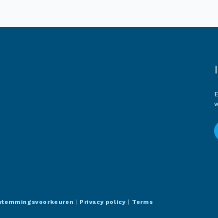
E
w
stemmingsvoorkeuren
|
Privacy policy
|
Terms