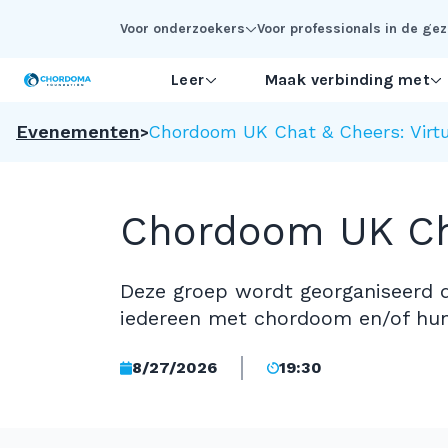
Skip to Main Content
Voor onderzoekers
Voor professionals in de g
Leer
Maak verbinding met
Evenementen
Chordoom UK Chat & Cheers: Virtu
Chordoom UK Cha
Deze groep wordt georganiseerd 
iedereen met chordoom en/of hun
8/27/2026
19:30