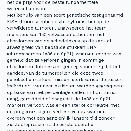
het de prijs voor de beste fundamentele
wetenschap won.
Met behulp van een soort genetische test genaamd
FISH (fluorescentie in situ hybridisatie) op de
verwijderde tumoren, analyseerde het team
monsters van 152 volwassen patiënten met
chordomen van de schedelbasis op de aan- of
afwezigheid van bepaalde stukken DNA
(chromosomen 1p36 en 9p21), waarvan eerder was
gemeld dat ze verloren gingen in sommige
chordomen. Interessant genoeg vonden zij dat het
aandeel van de tumorcellen die deze twee
genetische markers missen, sterk varieerde tussen
individuen. Wanneer patiënten werden gegroepeerd
op basis van het percentage cellen in hun tumor
(laag, gemiddeld of hoog) dat de 1p36 en 9p21
markers verloor, was er een sterke correlatie met
de prognose: lagere verliesniveaus kwamen
overeen met een aanzienlijk langere tijd zonder
ziekteprogressie na de eerste operatie.
De onderzoekers koppelden vervolgens de