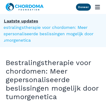
Skip to Main Content
Doneer
Laatste updates
Bestralingstherapie voor chordomen: Meer
gepersonaliseerde beslissingen mogelijk door
tumorgenetica
Bestralingstherapie voor
chordomen: Meer
gepersonaliseerde
beslissingen mogelijk door
tumorgenetica