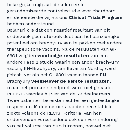
belangrijke mijlpaal: de allereerste
gerandomiseerde controlestudie voor chordoom,
en de eerste die wij via ons
Clinical Trials Program
hebben ondersteund.
Belangrijk is dat een negatief resultaat van dit
onderzoek geen afbreuk doet aan het aanzienlijke
potentieel om brachyury aan te pakken met andere
therapeutische vaccins. Na de resultaten van GI-
6301 volgden
voorlopige resultaten
van een
andere Fase 2 studie waarin een ander brachyury
vaccin, BN-Brachyury, van Bavarian Nordic, werd
getest. Net als het GI-6301 vaccin toonde BN-
Brachyury
veelbelovende eerste resultaten
,
maar het primaire eindpunt werd niet gehaald:
RECIST-reacties bij vier van de 29 deelnemers.
Twee patiënten bereikten echter een gedeeltelijke
respons en 19 deelnemers hadden een stabiele
ziekte volgens de RECIST-criteria. Van hen
ondervonden verscheidene ook een vermindering
van het volume van hun tumoren, hoewel niet