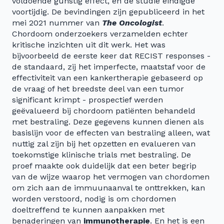
voldoende gunstig effect, en de studie eindigde
voortijdig. De bevindingen zijn gepubliceerd in het
mei 2021 nummer van
The Oncologist
.
Chordoom onderzoekers verzamelden echter
kritische inzichten uit dit werk. Het was
bijvoorbeeld de eerste keer dat RECIST responses -
de standaard, zij het imperfecte, maatstaf voor de
effectiviteit van een kankertherapie gebaseerd op
de vraag of het breedste deel van een tumor
significant krimpt - prospectief werden
geëvalueerd bij chordoom patiënten behandeld
met bestraling. Deze gegevens kunnen dienen als
basislijn voor de effecten van bestraling alleen, wat
nuttig zal zijn bij het opzetten en evalueren van
toekomstige klinische trials met bestraling. De
proef maakte ook duidelijk dat een beter begrip
van de wijze waarop het vermogen van chordomen
om zich aan de immuunaanval te onttrekken, kan
worden verstoord, nodig is om chordomen
doeltreffend te kunnen aanpakken met
benaderingen van
immunotherapie
. En het is een