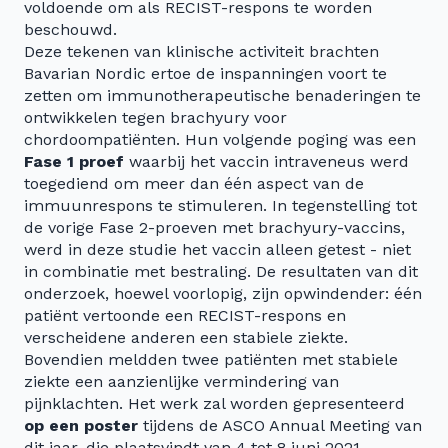
voldoende om als RECIST-respons te worden
beschouwd.
Deze tekenen van klinische activiteit brachten
Bavarian Nordic ertoe de inspanningen voort te
zetten om immunotherapeutische benaderingen te
ontwikkelen tegen brachyury voor
chordoompatiënten. Hun volgende poging was een
Fase 1 proef
waarbij het vaccin intraveneus werd
toegediend om meer dan één aspect van de
immuunrespons te stimuleren. In tegenstelling tot
de vorige Fase 2-proeven met brachyury-vaccins,
werd in deze studie het vaccin alleen getest - niet
in combinatie met bestraling. De resultaten van dit
onderzoek, hoewel voorlopig, zijn opwindender: één
patiënt vertoonde een RECIST-respons en
verscheidene anderen een stabiele ziekte.
Bovendien meldden twee patiënten met stabiele
ziekte een aanzienlijke vermindering van
pijnklachten. Het werk zal worden gepresenteerd
op een poster
tijdens de ASCO Annual Meeting van
dit jaar, die plaatsvindt van 4 tot 8 juni 2021.