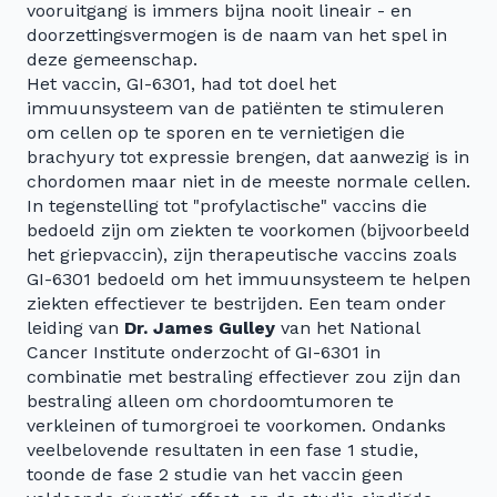
vooruitgang is immers bijna nooit lineair - en
doorzettingsvermogen is de naam van het spel in
deze gemeenschap.
Het vaccin, GI-6301, had tot doel het
immuunsysteem van de patiënten te stimuleren
om cellen op te sporen en te vernietigen die
brachyury tot expressie brengen, dat aanwezig is in
chordomen maar niet in de meeste normale cellen.
In tegenstelling tot "profylactische" vaccins die
bedoeld zijn om ziekten te voorkomen (bijvoorbeeld
het griepvaccin), zijn therapeutische vaccins zoals
GI-6301 bedoeld om het immuunsysteem te helpen
ziekten effectiever te bestrijden. Een team onder
leiding van
Dr. James Gulley
van het National
Cancer Institute onderzocht of GI-6301 in
combinatie met bestraling effectiever zou zijn dan
bestraling alleen om chordoomtumoren te
verkleinen of tumorgroei te voorkomen. Ondanks
veelbelovende resultaten in een fase 1 studie,
toonde de fase 2 studie van het vaccin geen