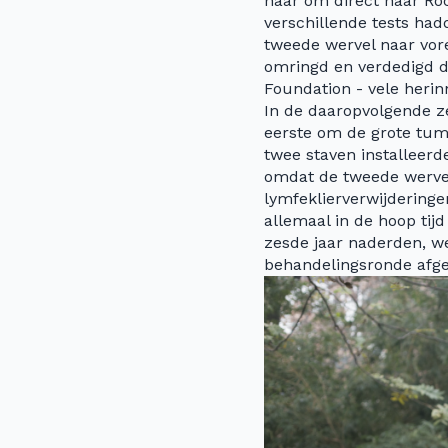
haar om direct naar Ro
verschillende tests ha
tweede wervel naar vor
omringd en verdedigd d
Foundation - vele herin
In de daaropvolgende ze
eerste om de grote tum
twee staven installeer
omdat de tweede wervel
lymfeklierverwijderinge
allemaal in de hoop ti
zesde jaar naderden, w
behandelingsronde afge