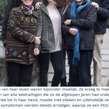
 van haar leven waren bijzonder moeilijk. Ze kreeg te ma
 van alle bestralingen die ze de afgelopen jaren had ond
ek tot in haar hand, moeite met slikken en uiteindelijk ve
e symptomen werden steeds ernstiger, waarop ze een PEG-