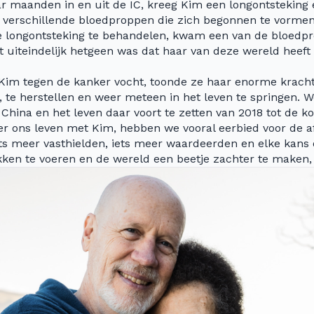
r maanden in en uit de IC, kreeg Kim een longontsteking 
erschillende bloedproppen die zich begonnen te vormen. 
 longontsteking te behandelen, kwam een van de bloedpr
t uiteindelijk hetgeen was dat haar van deze wereld heef
at Kim tegen de kanker vocht, toonde ze haar enorme krac
, te herstellen en weer meteen in het leven te springen. W
China en het leven daar voort te zetten van 2018 tot de k
r ons leven met Kim, hebben we vooral eerbied voor de af
s meer vasthielden, iets meer waardeerden en elke kans
kken te voeren en de wereld een beetje zachter te make