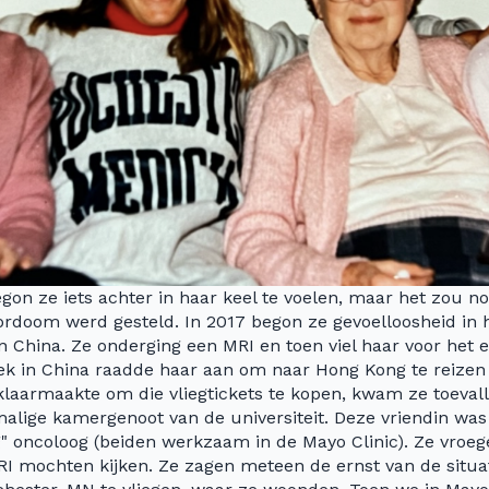
egon ze iets achter in haar keel te voelen, maar het zou n
ordoom werd gesteld. In 2017 begon ze gevoelloosheid in 
 in China. Ze onderging een MRI en toen viel haar voor het
niek in China raadde haar aan om naar Hong Kong te reizen
laarmaakte om die vliegtickets te kopen, kwam ze toevall
alige kamergenoot van de universiteit. Deze vriendin was "
" oncoloog (beiden werkzaam in de Mayo Clinic). Ze vroeg
I mochten kijken. Ze zagen meteen de ernst van de situat