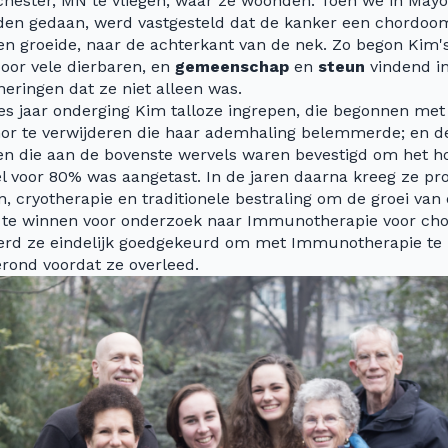
chester, MN te vliegen, waar ze woonden. Toen we in Ma
dden gedaan, werd vastgesteld dat de kanker een chordoo
en groeide, naar de achterkant van de nek. Zo begon Kim'
oor vele dierbaren, en
gemeenschap
en
steun
vindend i
neringen dat ze niet alleen was.
s jaar onderging Kim talloze ingrepen, die begonnen met 
or te verwijderen die haar ademhaling belemmerde; en d
den die aan de bovenste wervels waren bevestigd om het h
 voor 80% was aangetast. In de jaren daarna kreeg ze pro
n, cryotherapie en traditionele bestraling om de groei van
jd te winnen voor onderzoek naar Immunotherapie voor c
erd ze eindelijk goedgekeurd om met Immunotherapie te
rond voordat ze overleed.