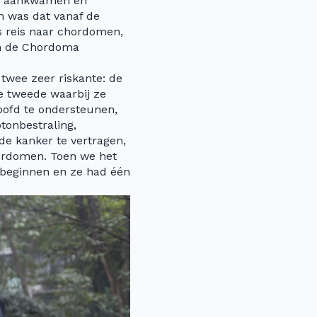
yo aankwamen en
m was dat vanaf de
s reis naar chordomen,
n de Chordoma
twee zeer riskante: de
e tweede waarbij ze
oofd te ondersteunen,
tonbestraling,
 de kanker te vertragen,
hordomen. Toen we het
 beginnen en ze had één