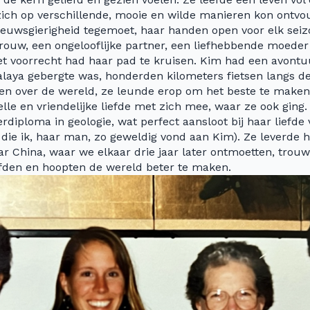
ch op verschillende, mooie en wilde manieren kon ontvo
euwsgierigheid tegemoet, haar handen open voor elk seizo
rouw, een ongelooflijke partner, een liefhebbende moede
het voorrecht had haar pad te kruisen. Kim had een avontuu
laya gebergte was, honderden kilometers fietsen langs de
en over de wereld, ze leunde erop om het beste te maken 
lle en vriendelijke liefde met zich mee, waar ze ook ging.
diploma in geologie, wat perfect aansloot bij haar liefde 
die ik, haar man, zo geweldig vond aan Kim). Ze leverde ha
ar China, waar we elkaar drie jaar later ontmoetten, trouw
efden en hoopten de wereld beter te maken.