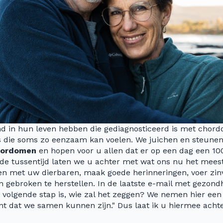
d in hun leven hebben die gediagnosticeerd is met chord
is die soms zo eenzaam kan voelen. We juichen en steune
hordomen
en hopen voor u allen dat er op een dag een 10
n de tussentijd laten we u achter met wat ons nu het meest 
en met uw dierbaren, maak goede herinneringen, voer zin
n gebroken te herstellen. In de laatste e-mail met gezon
e volgende stap is, wie zal het zeggen? We nemen hier een 
 dat we samen kunnen zijn." Dus laat ik u hiermee achter 