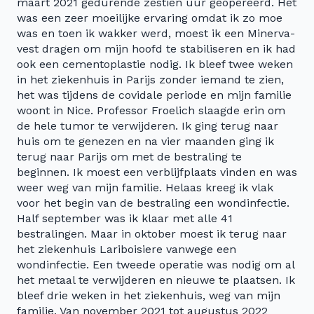
maart 2021 gedurende zestien uur geopereerd. Het
was een zeer moeilijke ervaring omdat ik zo moe
was en toen ik wakker werd, moest ik een Minerva-
vest dragen om mijn hoofd te stabiliseren en ik had
ook een cementoplastie nodig. Ik bleef twee weken
in het ziekenhuis in Parijs zonder iemand te zien,
het was tijdens de covidale periode en mijn familie
woont in Nice. Professor Froelich slaagde erin om
de hele tumor te verwijderen. Ik ging terug naar
huis om te genezen en na vier maanden ging ik
terug naar Parijs om met de bestraling te
beginnen. Ik moest een verblijfplaats vinden en was
weer weg van mijn familie. Helaas kreeg ik vlak
voor het begin van de bestraling een wondinfectie.
Half september was ik klaar met alle 41
bestralingen. Maar in oktober moest ik terug naar
het ziekenhuis Lariboisiere vanwege een
wondinfectie. Een tweede operatie was nodig om al
het metaal te verwijderen en nieuwe te plaatsen. Ik
bleef drie weken in het ziekenhuis, weg van mijn
familie. Van november 2021 tot augustus 2022