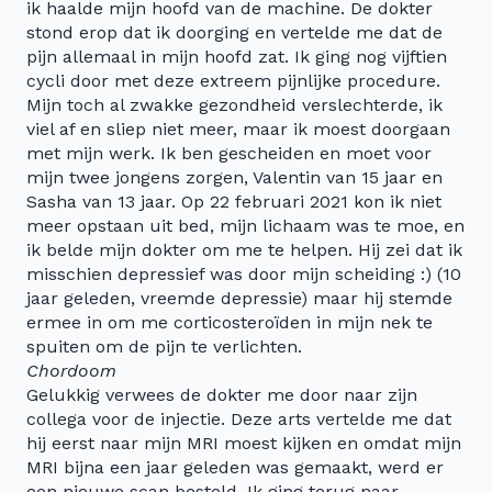
ik haalde mijn hoofd van de machine. De dokter
stond erop dat ik doorging en vertelde me dat de
pijn allemaal in mijn hoofd zat. Ik ging nog vijftien
cycli door met deze extreem pijnlijke procedure.
Mijn toch al zwakke gezondheid verslechterde, ik
viel af en sliep niet meer, maar ik moest doorgaan
met mijn werk. Ik ben gescheiden en moet voor
mijn twee jongens zorgen, Valentin van 15 jaar en
Sasha van 13 jaar. Op 22 februari 2021 kon ik niet
meer opstaan uit bed, mijn lichaam was te moe, en
ik belde mijn dokter om me te helpen. Hij zei dat ik
misschien depressief was door mijn scheiding :) (10
jaar geleden, vreemde depressie) maar hij stemde
ermee in om me corticosteroïden in mijn nek te
spuiten om de pijn te verlichten.
Chordoom
Gelukkig verwees de dokter me door naar zijn
collega voor de injectie. Deze arts vertelde me dat
hij eerst naar mijn MRI moest kijken en omdat mijn
MRI bijna een jaar geleden was gemaakt, werd er
een nieuwe scan besteld. Ik ging terug naar