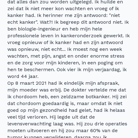
dat alles dan zou worden uitgelegd. Ik huilde en
zei dat ik niet meer kon wachten en vroeg of ik
kanker had. Ik herinner me zijn antwoord: "niet
echt kanker". Wat?! Ik begreep dit antwoord niet. Ik
ben biologie-ingenieur en heb mijn hele
professionele leven in kankeronderzoek gewerkt. Ik
vroeg opnieuw of ik kanker had en zijn antwoord
was opnieuw, niet echt... Ik moest nog een week
wachten, met pijn, angst en onder enorme stress
en de zorg voor mijn kinderen, in een poging om
hen te beschermen. Ook vier ik mijn verjaardag, ik
word 44 jaar.
Op 8 maart 2021 had ik eindelijk mijn afspraak,
mijn moeder was erbij. De dokter vertelde me dat
ik chordoom heb, een zeldzame botkanker. Hij zei
dat chordoom goedaardig is, maar omdat ik niet
goed op mijn gezondheid had gelet, had ik helaas
veel tijd verloren. Hij legde uit dat de
levensverwachting laag was. Hij zou drie operaties
moeten uitvoeren en hij zou maar 60% van de
tumor kunnen verwijderen, daarna zou ik