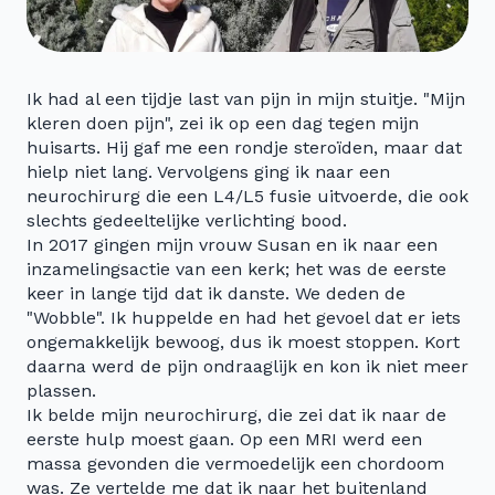
Ik had al een tijdje last van pijn in mijn stuitje. "Mijn
kleren doen pijn", zei ik op een dag tegen mijn
huisarts. Hij gaf me een rondje steroïden, maar dat
hielp niet lang. Vervolgens ging ik naar een
neurochirurg die een L4/L5 fusie uitvoerde, die ook
slechts gedeeltelijke verlichting bood.
In 2017 gingen mijn vrouw Susan en ik naar een
inzamelingsactie van een kerk; het was de eerste
keer in lange tijd dat ik danste. We deden de
"Wobble". Ik huppelde en had het gevoel dat er iets
ongemakkelijk bewoog, dus ik moest stoppen. Kort
daarna werd de pijn ondraaglijk en kon ik niet meer
plassen.
Ik belde mijn neurochirurg, die zei dat ik naar de
eerste hulp moest gaan. Op een MRI werd een
massa gevonden die vermoedelijk een chordoom
was. Ze vertelde me dat ik naar het buitenland