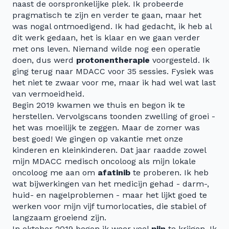
naast de oorspronkelijke plek. Ik probeerde
pragmatisch te zijn en verder te gaan, maar het
was nogal ontmoedigend. Ik had gedacht, ik heb al
dit werk gedaan, het is klaar en we gaan verder
met ons leven. Niemand wilde nog een operatie
doen, dus werd
protonentherapie
voorgesteld. Ik
ging terug naar MDACC voor 35 sessies. Fysiek was
het niet te zwaar voor me, maar ik had wel wat last
van vermoeidheid.
Begin 2019 kwamen we thuis en begon ik te
herstellen. Vervolgscans toonden zwelling of groei -
het was moeilijk te zeggen. Maar de zomer was
best goed! We gingen op vakantie met onze
kinderen en kleinkinderen. Dat jaar raadde zowel
mijn MDACC medisch oncoloog als mijn lokale
oncoloog me aan om
afatinib
te proberen. Ik heb
wat bijwerkingen van het medicijn gehad - darm-,
huid- en nagelproblemen - maar het lijkt goed te
werken voor mijn vijf tumorlocaties, die stabiel of
langzaam groeiend zijn.
In oktober 2019 begon ik weer veel
pijn
te krijgen. Ik