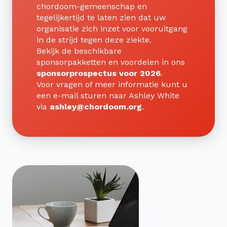
chordoom-gemeenschap en
tegelijkertijd te laten zien dat uw
organisatie zich inzet voor vooruitgang
in de strijd tegen deze ziekte.
Bekijk de beschikbare
sponsorpakketten en voordelen in ons
sponsorprospectus voor 2026
.
Voor vragen of meer informatie kunt u
een e-mail sturen naar Ashley White
via
ashley@chordoom.org
.