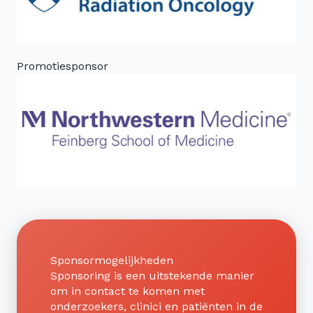
Promotiesponsor
Sponsormogelijkheden
Sponsoring is een uitstekende manier
om in contact te komen met
onderzoekers, clinici en patiënten in de