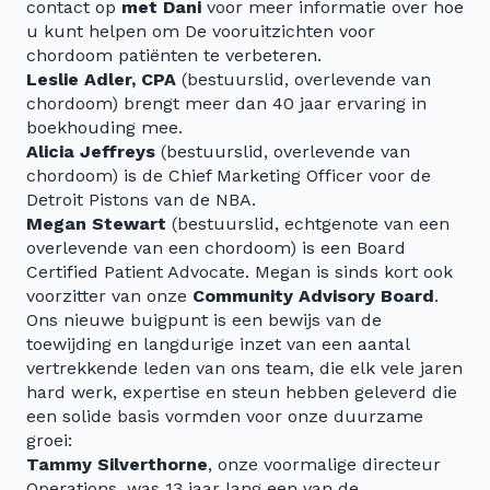
contact op
met Dani
voor meer informatie over hoe
u kunt helpen om De vooruitzichten voor
chordoom patiënten te verbeteren.
Leslie Adler, CPA
(bestuurslid, overlevende van
chordoom) brengt meer dan 40 jaar ervaring in
boekhouding mee.
Alicia Jeffreys
(bestuurslid, overlevende van
chordoom) is de Chief Marketing Officer voor de
Detroit Pistons van de NBA.
Megan Stewart
(bestuurslid, echtgenote van een
overlevende van een chordoom) is een Board
Certified Patient Advocate. Megan is sinds kort ook
voorzitter van onze
Community Advisory Board
.
Ons nieuwe buigpunt is een bewijs van de
toewijding en langdurige inzet van een aantal
vertrekkende leden van ons team, die elk vele jaren
hard werk, expertise en steun hebben geleverd die
een solide basis vormden voor onze duurzame
groei:
Tammy Silverthorne
, onze voormalige directeur
Operations, was 13 jaar lang een van de