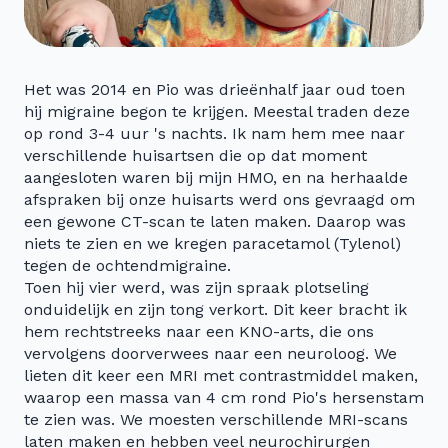
Het was 2014 en Pio was drieënhalf jaar oud toen
hij migraine begon te krijgen. Meestal traden deze
op rond 3-4 uur 's nachts. Ik nam hem mee naar
verschillende huisartsen die op dat moment
aangesloten waren bij mijn HMO, en na herhaalde
afspraken bij onze huisarts werd ons gevraagd om
een gewone CT-scan te laten maken. Daarop was
niets te zien en we kregen paracetamol (Tylenol)
tegen de ochtendmigraine.
Toen hij vier werd, was zijn spraak plotseling
onduidelijk en zijn tong verkort. Dit keer bracht ik
hem rechtstreeks naar een KNO-arts, die ons
vervolgens doorverwees naar een neuroloog. We
lieten dit keer een MRI met contrastmiddel maken,
waarop een massa van 4 cm rond Pio's hersenstam
te zien was. We moesten verschillende MRI-scans
laten maken en hebben veel neurochirurgen