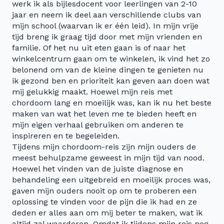
werk ik als bijlesdocent voor leerlingen van 2-10
jaar en neem ik deel aan verschillende clubs van
mijn school (waarvan ik er één leid). In mijn vrije
tijd breng ik graag tijd door met mijn vrienden en
familie. Of het nu uit eten gaan is of naar het
winkelcentrum gaan om te winkelen, ik vind het zo
belonend om van de kleine dingen te genieten nu
ik gezond ben en prioriteit kan geven aan doen wat
mij gelukkig maakt. Hoewel mijn reis met
chordoom lang en moeilijk was, kan ik nu het beste
maken van wat het leven me te bieden heeft en
mijn eigen verhaal gebruiken om anderen te
inspireren en te begeleiden.
Tijdens mijn chordoom-reis zijn mijn ouders de
meest behulpzame geweest in mijn tijd van nood.
Hoewel het vinden van de juiste diagnose en
behandeling een uitgebreid en moeilijk proces was,
gaven mijn ouders nooit op om te proberen een
oplossing te vinden voor de pijn die ik had en ze
deden er alles aan om mij beter te maken, wat ik
altijd zal waarderen. Omdat ik tijdens mijn reis nog