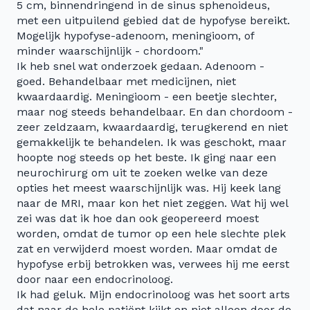
5 cm, binnendringend in de sinus sphenoideus,
met een uitpuilend gebied dat de hypofyse bereikt.
Mogelijk hypofyse-adenoom, meningioom, of
minder waarschijnlijk - chordoom."
Ik heb snel wat onderzoek gedaan. Adenoom -
goed. Behandelbaar met medicijnen, niet
kwaardaardig. Meningioom - een beetje slechter,
maar nog steeds behandelbaar. En dan chordoom -
zeer zeldzaam, kwaardaardig, terugkerend en niet
gemakkelijk te behandelen. Ik was geschokt, maar
hoopte nog steeds op het beste. Ik ging naar een
neurochirurg om uit te zoeken welke van deze
opties het meest waarschijnlijk was. Hij keek lang
naar de MRI, maar kon het niet zeggen. Wat hij wel
zei was dat ik hoe dan ook geopereerd moest
worden, omdat de tumor op een hele slechte plek
zat en verwijderd moest worden. Maar omdat de
hypofyse erbij betrokken was, verwees hij me eerst
door naar een endocrinoloog.
Ik had geluk. Mijn endocrinoloog was het soort arts
dat naar de hele patiënt kijkt en niet alleen door de