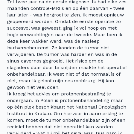
Tot twee jaar na de eerste diagnose. Ik had elke zes
maanden controle-MRI's en op één daarvan - twee
jaar later - was hergroei te zien. Ik moest opnieuw
geopereerd worden. Omdat de eerste operatie zo
succesvol was geweest, ging ik vol hoop en met
hoge verwachtingen naar de tweede. Maar toen ik
deze keer wakker werd, was de nasleep
hartverscheurend. Ze konden de tumor niet
verwijderen. De tumor was harder en was in de
sinus cavernos gegroeid. Het risico om de
slagaders daar door te snijden maakte het operatief
onbehandelbaar. Ik weet niet of dat normaal is of
niet, maar ik geloof mijn neurochirurg. Hij kon
gewoon niet veel doen.
Ik kreeg het advies om protonenbestraling te
ondergaan. In Polen is protonenbehandeling maar
op één plek beschikbaar: het Nationaal Oncologisch
Instituut in Krakau. Om hiervoor in aanmerking te
komen, moet de tumor onbehandelbaar zijn of een
recidief hebben dat niet operatief kan worden
verwijderd - wat bij mij het geval was. Dus nam ik