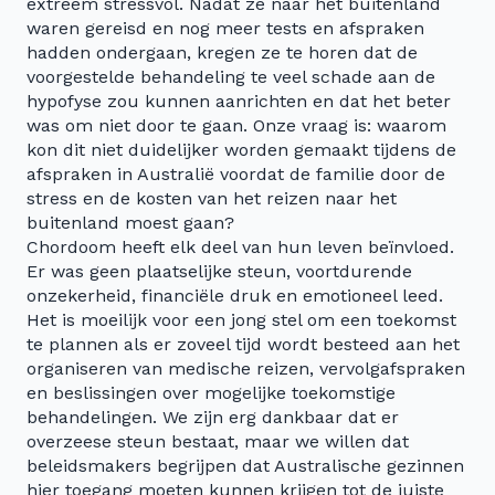
extreem stressvol. Nadat ze naar het buitenland
waren gereisd en nog meer tests en afspraken
hadden ondergaan, kregen ze te horen dat de
voorgestelde behandeling te veel schade aan de
hypofyse zou kunnen aanrichten en dat het beter
was om niet door te gaan. Onze vraag is: waarom
kon dit niet duidelijker worden gemaakt tijdens de
afspraken in Australië voordat de familie door de
stress en de kosten van het reizen naar het
buitenland moest gaan?
Chordoom heeft elk deel van hun leven beïnvloed.
Er was geen plaatselijke steun, voortdurende
onzekerheid, financiële druk en emotioneel leed.
Het is moeilijk voor een jong stel om een toekomst
te plannen als er zoveel tijd wordt besteed aan het
organiseren van medische reizen, vervolgafspraken
en beslissingen over mogelijke toekomstige
behandelingen. We zijn erg dankbaar dat er
overzeese steun bestaat, maar we willen dat
beleidsmakers begrijpen dat Australische gezinnen
hier toegang moeten kunnen krijgen tot de juiste