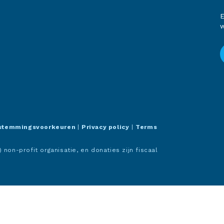
E
w
stemmingsvoorkeuren
|
Privacy policy
|
Terms
non-profit organisatie, en donaties zijn fiscaal