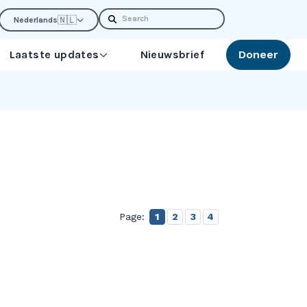
Search
🇳🇱
Nederlands
Laatste updates
Nieuwsbrief
Doneer
Page:
1
2
3
4