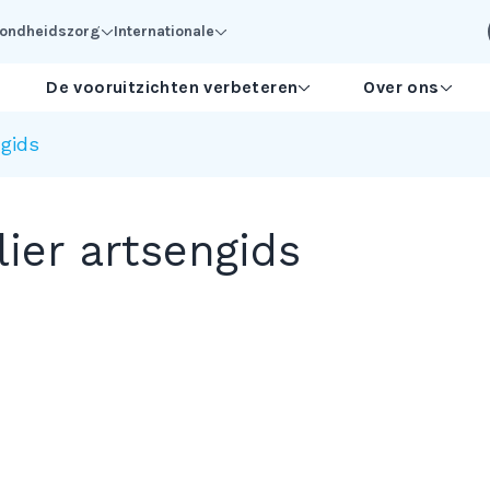
ezondheidszorg
Internationale
De vooruitzichten verbeteren
Over ons
ngids
ier artsengids