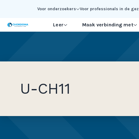
Skip to Main Content
Voor onderzoekers
Voor professionals in de g
Leer
Maak verbinding met
U-CH11