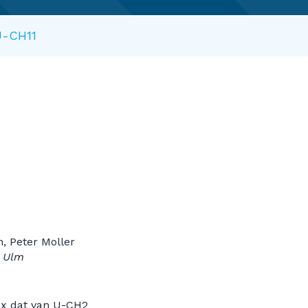
U-CH11
n, Peter Moller
n Ulm
,5x dat van U-CH2