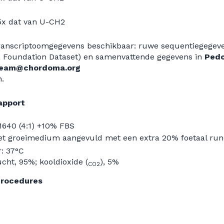
2,5x dat van U-CH2
ranscriptoomgegevens beschikbaar: ruwe sequentiegegev
 Foundation Dataset) en samenvattende gegevens in
Pedc
team@chordoma.org
.
apport
640 (4:1) +10% FBS
t groeimedium aangevuld met een extra 20% foetaal r
: 37°C
cht, 95%; kooldioxide (
), 5%
CO2
Procedures