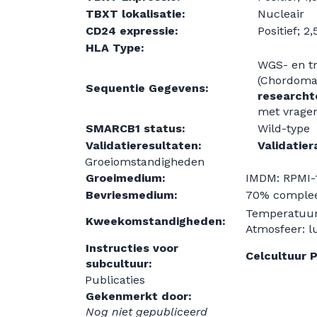
TBXT lokalisatie:
Nucleair
CD24 expressie:
Positief; 
HLA Type:
WGS- en t
(Chordoma
Sequentie Gegevens:
research
met vragen
SMARCB1 status:
Wild-type
Validatieresultaten:
Validatier
Groeiomstandigheden
Groeimedium:
IMDM: RPMI-1
Bevriesmedium:
70% complee
Temperatuur
Kweekomstandigheden:
Atmosfeer: lu
Instructies voor
Celcultuur 
subcultuur:
Publicaties
Gekenmerkt door:
Nog niet gepubliceerd