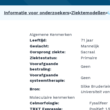
Informatie voor onderzoekers
Ziektemodellen
Algemene Kenmerken
Leeftijd:
71 jaar
Geslacht:
Mannelijk
Oorsprong ziekte:
Sacraal
Ziektestatus:
Primaire
Voorafgaande
Geen
bestraling:
Voorafgaande
Geen
systeemtherapie:
Silke Bruderlei
Bron:
Universiteit va
Moleculaire kenmerken
Celmorfologie:
Fysalifeer
TBXT Expressie:
Positief; 1