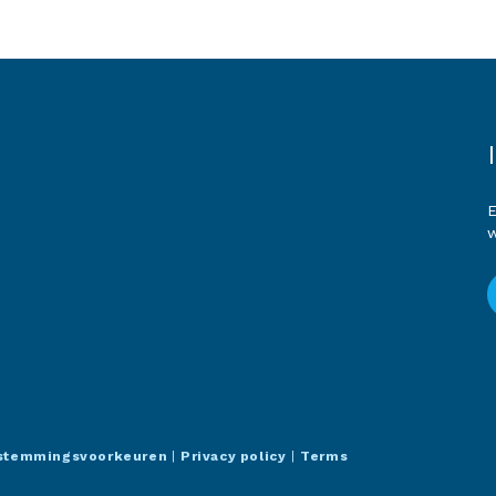
E
w
stemmingsvoorkeuren
|
Privacy policy
|
Terms