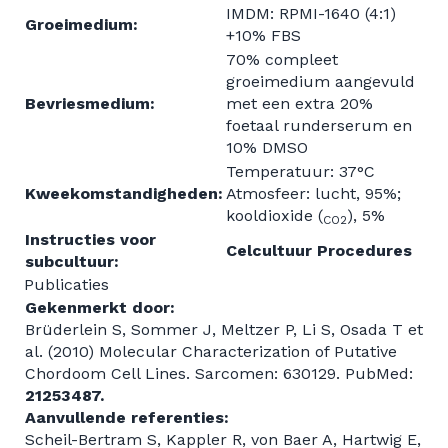
IMDM: RPMI-1640 (4:1)
Groeimedium:
+10% FBS
70% compleet
groeimedium aangevuld
Bevriesmedium:
met een extra 20%
foetaal runderserum en
10% DMSO
Temperatuur: 37°C
Kweekomstandigheden:
Atmosfeer: lucht, 95%;
kooldioxide (
), 5%
CO2
Instructies voor
Celcultuur Procedures
subcultuur:
Publicaties
Gekenmerkt door:
Brüderlein S, Sommer J, Meltzer P, Li S, Osada T et
al. (2010) Molecular Characterization of Putative
Chordoom Cell Lines. Sarcomen: 630129. PubMed:
21253487.
Aanvullende referenties:
Scheil-Bertram S, Kappler R, von Baer A, Hartwig E,