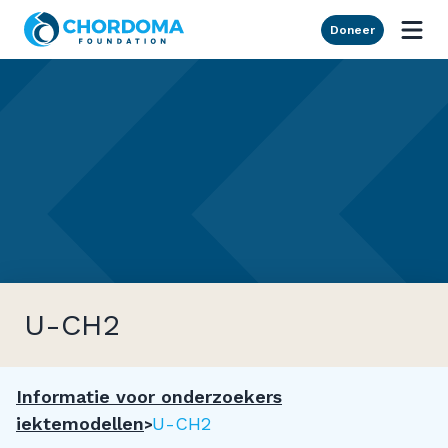
Skip to Main Content
Doneer
U-CH2
Informatie voor onderzoekers
Ziektemodellen
U-CH2