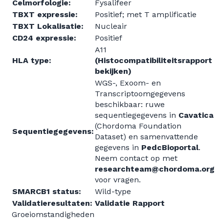
Celmorfologie:
Fysalifeer
TBXT expressie:
Positief; met T amplificatie
TBXT Lokalisatie:
Nucleair
CD24 expressie:
Positief
A11
HLA type:
(Histocompatibiliteitsrapport
bekijken)
WGS-, Exoom- en
Transcriptoomgegevens
beschikbaar: ruwe
sequentiegegevens in
Cavatica
(Chordoma Foundation
Sequentiegegevens:
Dataset) en samenvattende
gegevens in
PedcBioportal
.
Neem contact op met
researchteam@chordoma.org
voor vragen.
SMARCB1 status:
Wild-type
Validatieresultaten:
Validatie Rapport
Groeiomstandigheden